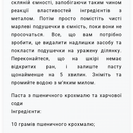
скляній ємності, запобігаючи таким чином
реакції властивостей інгредієнтів з
металом. Потім просто помістіть чисті
марлеві подушечки в ємність, поки вони не
просочаться. Все, що вам потрібно
зробити, це видалити надлишки засобу та
покласти подушечки на уражену ділянку.
Переконайтеся, що на шкірі немає
відкритих ран, і залиште пасту
щонайменше на 5 хвилин. Зніміть та
промийте водою з м’яким милом.
Паста з пшеничного крохмалю та харчової
соди
Інгредієнти:
10 грамів пшеничного крохмалю;