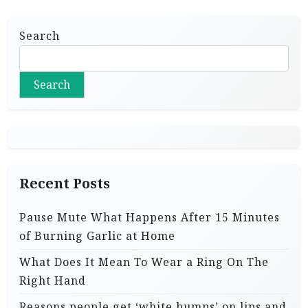
Search
Search
Recent Posts
Pause Mute What Happens After 15 Minutes
of Burning Garlic at Home
What Does It Mean To Wear a Ring On The
Right Hand
Reasons people get ‘white bumps’ on lips and