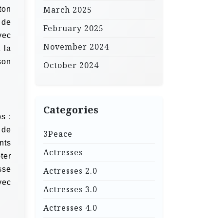
March 2025
ton
 de
February 2025
vec
November 2024
 la
son
October 2024
Categories
s :
 de
3Peace
nts
Actresses
ter
sse
Actresses 2.0
vec
Actresses 3.0
Actresses 4.0