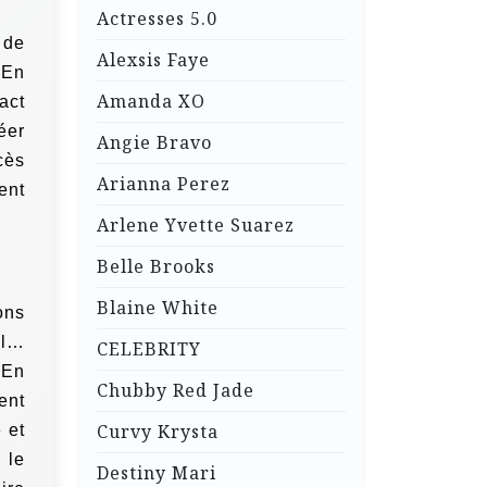
Actresses 5.0
 de
Alexsis Faye
 En
Amanda XO
act
éer
Angie Bravo
cès
Arianna Perez
ent
Arlene Yvette Suarez
Belle Brooks
Blaine White
ons
el…
CELEBRITY
.En
Chubby Red Jade
ent
Curvy Krysta
 et
 le
Destiny Mari