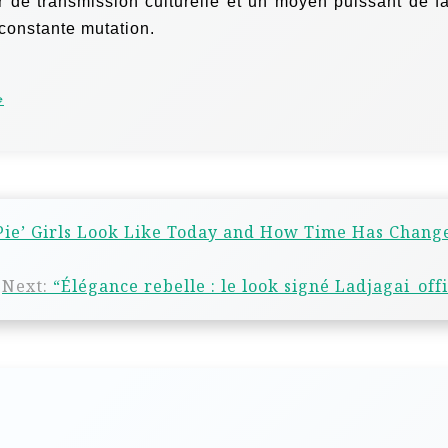
ur de transmission culturelle et un moyen puissant de fa
 constante mutation.
e
Pie’ Girls Look Like Today and How Time Has Chang
Next:
“Élégance rebelle : le look signé Ladjagai_offi