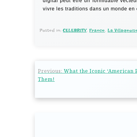
digital peut être un formidable vecte
vivre les traditions dans un monde en
Posted in:
CELEBRITY
,
France
,
La Villageois
Previous:
What the Iconic ‘American 
Them!