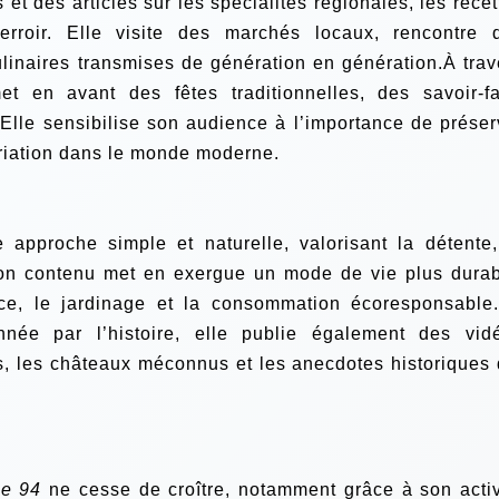
et des articles sur les spécialités régionales, les recet
terroir. Elle visite des marchés locaux, rencontre 
linaires transmises de génération en génération.À trav
t en avant des fêtes traditionnelles, des savoir-fa
 Elle sensibilise son audience à l’importance de préser
opriation dans le monde moderne.
 approche simple et naturelle, valorisant la détente,
. Son contenu met en exergue un mode de vie plus durab
nce, le jardinage et la consommation écoresponsable
nnée par l’histoire, elle publie également des vid
s, les châteaux méconnus et les anecdotes historiques 
se 94
ne cesse de croître, notamment grâce à son activ