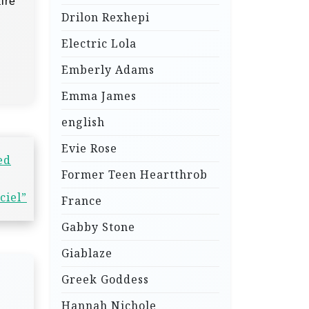
ire
Drilon Rexhepi
Electric Lola
Emberly Adams
Emma James
english
Evie Rose
ed
Former Teen Heartthrob
ciel”
France
Gabby Stone
Giablaze
Greek Goddess
Hannah Nichole