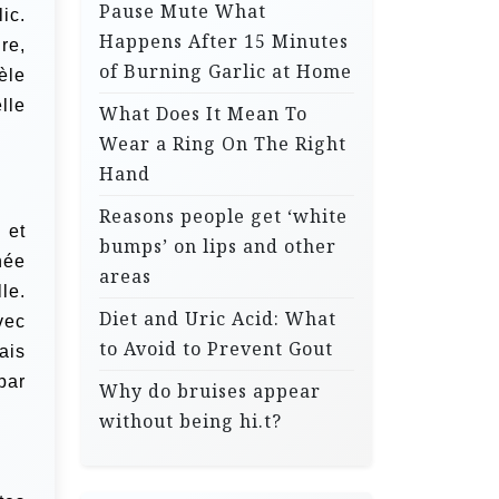
Pause Mute What
ic.
Happens After 15 Minutes
re,
of Burning Garlic at Home
dèle
lle
What Does It Mean To
Wear a Ring On The Right
Hand
Reasons people get ‘white
 et
bumps’ on lips and other
née
areas
le.
Diet and Uric Acid: What
vec
to Avoid to Prevent Gout
ais
par
Why do bruises appear
without being hi.t?