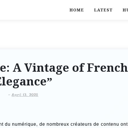
HOME
LATEST
H
se: A Vintage of French
Elegance”
-
April 13, 2025
nt du numérique, de nombreux créateurs de contenu ont