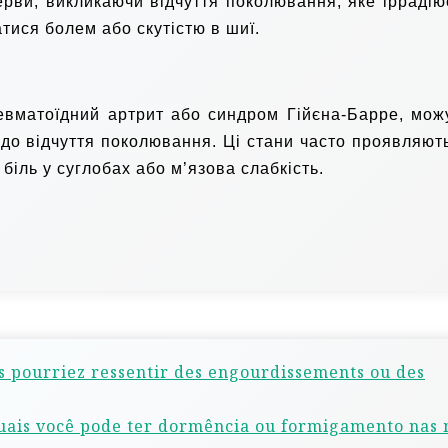
рви, викликаючи відчуття поколювання, яке іррадію
тися болем або скутістю в шиї.
ревматоїдний артрит або синдром Гійєна-Барре, мож
до відчуття поколювання. Ці стани часто проявляют
іль у суглобах або м’язова слабкість.
us pourriez ressentir des engourdissements ou des
quais você pode ter dormência ou formigamento nas