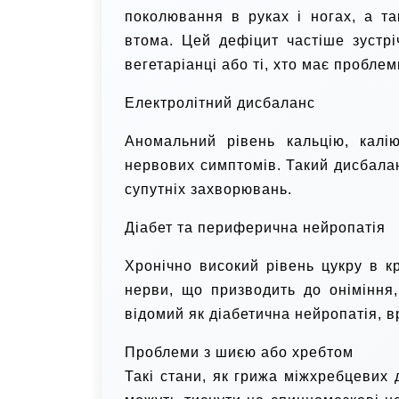
поколювання в руках і ногах, а та
втома. Цей дефіцит частіше зустр
вегетаріанці або ті, хто має проблем
Електролітний дисбаланс
Аномальний рівень кальцію, калі
нервових симптомів. Такий дисбалан
супутніх захворювань.
Діабет та периферична нейропатія
Хронічно високий рівень цукру в 
нерви, що призводить до оніміння,
відомий як діабетична нейропатія, 
Проблеми з шиєю або хребтом
Такі стани, як грижа міжхребцевих 