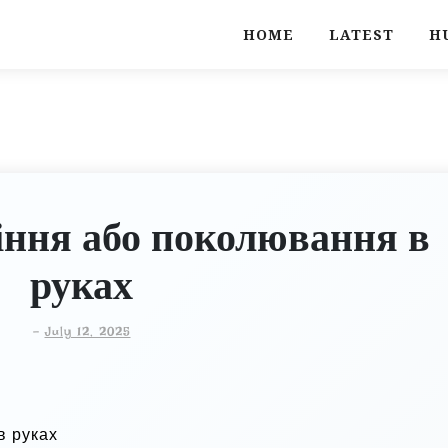
HOME
LATEST
H
ння або поколювання в
руках
-
July 12, 2025
в руках