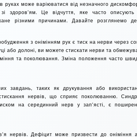
 в руках може варіюватися від незначного дискомфо
зі здоров’ям. Це відчуття, яке часто описують
кане різними причинами. Давайте розглянемо де
будження з онімінням рук є тиск на нерви через со
ці або долоні, ви можете стискати нерви та обмежув
іміння та поколювання. Зміна положення часто шви
их завдань, таких як друкування або використа
 стискання нервів, що сприяє поколюванню. Синд
тиском на серединний нерв у зап’ясті, є пошире
в’я нервів. Дефіцит може призвести до оніміння 