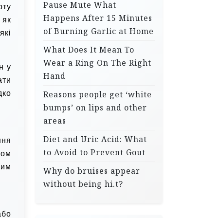
Pause Mute What
рту
Happens After 15 Minutes
 як
of Burning Garlic at Home
які
What Does It Mean To
Wear a Ring On The Right
н у
Hand
ати
дко
Reasons people get ‘white
bumps’ on lips and other
areas
Diet and Uric Acid: What
ння
to Avoid to Prevent Gout
ром
ним
Why do bruises appear
without being hi.t?
або