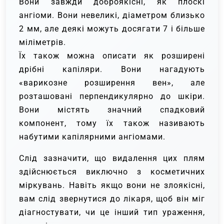
Вони завжди доброякісні, як плоскі
ангіоми. Вони невеликі, діаметром близько
2 мм, але деякі можуть досягати 7 і більше
міліметрів.
Їх також можна описати як розширені
дрібні капіляри. Вони нагадують
«варикозне розширення вен», але
розташовані перпендикулярно до шкіри.
Вони містять значний спадковий
компонент, тому їх також називають
набутими капілярними ангіомами.
Слід зазначити, що видалення цих плям
здійснюється виключно з косметичних
міркувань. Навіть якщо вони не злоякісні,
вам слід звернутися до лікаря, щоб він міг
діагностувати, чи це інший тип ураження,