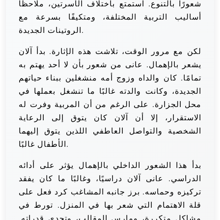
شعورًا بالتنوع. استمتع باختلاف الأسرتين، ملاحظًا
أساليب التربية المختلفة، ومتكيفًا بسرعة مع
الروتينات الجديدة.
لكن مع مرور الوقت، تلاشت هذه الإثارة. بدأ آلان
يشعر بالإهمال. عانى من شعور بأن لا أحد يهتم به
تمامًا. كان والداه وزوج أمه منشغلين ببناء حياتهم
الجديدة، وكانت والدته غالبًا ما تنشغل بعملها في
محل الجزارة. على الرغم من أن المربية وفرت له
الاستقرار، إلا أن آلان كان يتوق إلى الرعاية
الشخصية والتواصل العاطفي اللذين يتوق إليهما
الأطفال غالبًا.
بدأ هذا الشعور الداخلي بالإهمال يؤثر على أدائه
الدراسي. عانى آلان دراسيًا، وغالبًا ما كان يفقد
تركيزه وحماسه. برز جانبه المشاغب كرد فعل على
قلة الاهتمام التي شعر بها في المنزل. تورط في
مشاكل متكررة، ومارس المقالب، وتحدى قدراته.