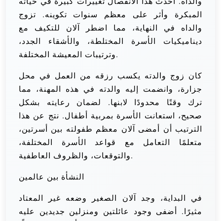
والداه. أحدث هذا الانفصال تغييرات كبيرة في حياته
المبكرة وأثر على معظم سنوات تكوينه. تزوج
والداه في النهاية، مما اضطر آلان للتكيف مع
ديناميكيات الأسرة المختلطة، والأشقاء الجدد،
وترتيبات المعيشة المختلفة.
كان زوج والدته يكسب رزقه من العمل في محل
جزارة، وانضمت إليه والدته في هذه المهنة، مما
ترك وقتًا محدودًا لابنها. لضمان رعايته بشكل
صحيح، استعانت الأسرة بمربية أطفال. نتج عن هذا
الترتيب أن أمضى آلان معظم طفولته بين أسرتين،
متعلمًا التعامل مع قواعد الأسرة المختلفة،
والتوقعات، والظروف العاطفية.
النشأة بين عالمين
في البداية، وجد آلان الصغير وضعه غير المعتاد
مثيرًا. أضفى وجود عائلتين ومنزلين جديدين عليه