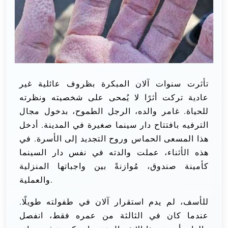
تأثرت سنوات آلان المبكرة بظروف عائلية غير
عادية تركت أثرًا لا يُمحى على شخصيته ونظرته
للحياة. غامر والده، الرجل الطموح، بدخول مجال
الترفيه بافتتاح دار سينما صغيرة في المدينة. أدخل
هذا المسعى الحماس وروح التجديد إلى الأسرة. في
هذه الأثناء، عملت والدته في نفس دار السينما
كأمينة صندوق، مُوازنةً بين واجباتها المنزلية
والعملية.
للأسف، لم يدم استقرار آلان في طفولته طويلًا.
عندما كان في الثالثة من عمره فقط، انفصل