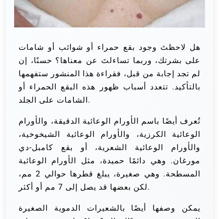
هل لاحظتَ وجود بقع حمراء أو شوائب أو شامات
على بشرتك، وربما تساءلتَ عن معناها؟ حسنًا، إن
لم تجد إجابة من قبل، فقراءة هذا المنشور ستفهمها
بالتأكيد. تتعدد أسباب ظهور هذه البقع الحمراء أو
الشامات على الجلد.
تُعرف أيضًا باسم الأورام الوعائية الدقيقة، والأورام
الوعائية الكرزية، والأورام الوعائية الشيخوخية،
والأورام الوعائية الشعرية، أو بقع كامبل-دي
مورغان. وهي دائمًا حميدة، مثل الأورام الوعائية
المسطحة. وهي صغيرة، يبلغ قطرها حوالي 2 مم،
لكن بعضها قد يصل إلى 7 مم أو أكثر.
يمكن وصفها أيضًا بالشعيرات الدموية الصغيرة