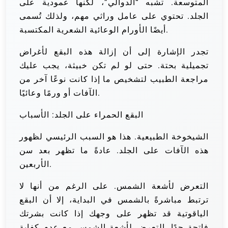
المتوسعة. تشبه “الدوالي”، لكنها عمودية على
الجلد. تحتوي على عامل وراثي مهم، ولذلك تُسمى
أيضًا الأورام الوعائية الشعرية المكتسبة.
تجدر الإشارة إلى أن إزالة هذه البقع لأغراض
تجميلية بحتة. حتى لو لم تكن خبيثة، يجب عليك
مراجعة الطبيب لتشخيص ما إذا كانت نوعًا آخر من
الآفات أو ورمًا وعائيًا.
البقع الحمراء على الجلد: الأسباب
الشيخوخة الطبيعية. هذا هو السبب الرئيسي لظهور
هذه الآفات على الجلد. عادةً ما تظهر بعد سن
الأربعين.
التعرض لأشعة الشمس. على الرغم من أنها لا
ترتبط مباشرةً بالشمس في البداية، إلا أن البقع
الياقوتية قد تظهر على وجهك إذا كانت بشرتك
فاتحة جدًا. التعرض لأشعة الشمس مع عدم كفاية