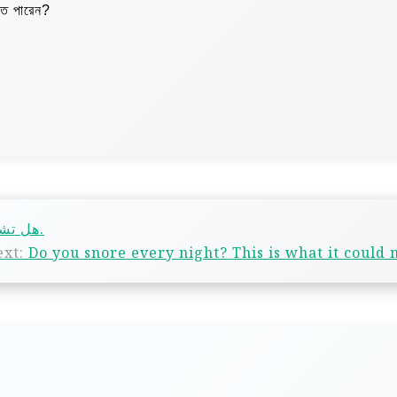
তে পারেন?
هل تشخر كل ليلة؟ هذا ما قد يعنيه ذلك.
xt:
Do you snore every night? This is what it could