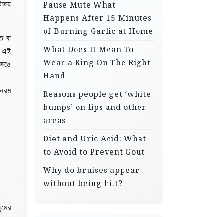
Pause Mute What
উভয়
Happens After 15 Minutes
of Burning Garlic at Home
ত বা
What Does It Mean To
ে এই
Wear a Ring On The Right
ভেঙে
Hand
 নরম
Reasons people get ‘white
bumps’ on lips and other
areas
Diet and Uric Acid: What
to Avoid to Prevent Gout
Why do bruises appear
without being hi.t?
ুমের