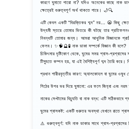
কারণে ঘুমাতে পারো না? যদিও অনেকের কাছে নাক ডাকা
ক্ষেত্রেই গুরুত্বপূর্ণ অর্থ থাকতে পারে। 🌙🔍
এটি কেবল একটি “বিরক্তিকর শব্দ” নয়… 😬 কিছু ক্ষ
উদ্যমী স্তরে তোমার ভিতরে কী ঘটছে তার প্রতিফল
নিবন্ধটি তোমার জন্য। আমরা আধুনিক বিজ্ঞানকে প্রাচী
ফেলব। ✨🧠🔮🧪 নাক ডাকা সম্পর্কে বিজ্ঞান কী বলে?
চিকিৎসার দৃষ্টিকোণ থেকে, ঘুমের সময় শ্বাস-প্রশ্বাস
টিস্যুতে কম্পন হয়, যা এই বৈশিষ্ট্যপূর্ণ শব্দ তৈরি করে
প্রধান শারীরবৃত্তীয় কারণ: অ্যালকোহল বা ঘুমের ওষুধ
পিঠের উপর ভর দিয়ে ঘুমানো: এর ফলে জিহ্বা এবং নরম 
নাকের সেপ্টামের বিচ্যুতি বা নাক বন্ধ: এটি সঠিকভাবে 
ঘুমের শ্বাসকষ্ট: একটি গুরুতর অবস্থা যেখানে রাতে শ্বাস
⚠️ গুরুত্বপূর্ণ: যদি নাক ডাকার সাথে শ্বাস-প্রশ্বাসে