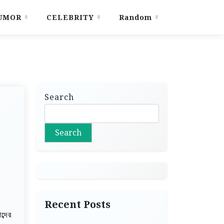
UMOR
CELEBRITY
Random
Search
Search
Recent Posts
্দের