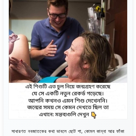
সাধারণত নবজাতকের কথা ভাবলে ছোট পা, কোমল কান্না আর ফাঁকা