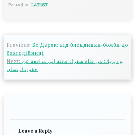
Posted in:
LATEST
Previous:
Бо Дерек: від блондинки-бомби до
благодійниці
Next:
بو ديريك: من فتاة شقراء فاتنة إلى مدافعة عن
حقوق الإنسان
Leave a Reply