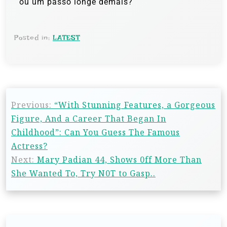
ou um passo longe demais?
Posted in:
LATEST
Previous:
“With Stunning Features, a Gorgeous
Figure, And a Career That Began In
Childhood”: Can You Guess The Famous
Actress?
Next:
Mary Padian 44, Shows 0ff More Than
She Wanted To, Try N0T to Gasp..