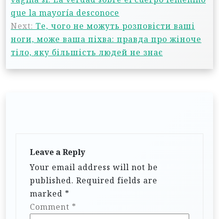
que la mayoría desconoce
Next:
Те, чого не можуть розповісти ваші
ноги, може ваша піхва: правда про жіноче
тіло, яку більшість людей не знає
Leave a Reply
Your email address will not be
published.
Required fields are
marked
*
Comment
*