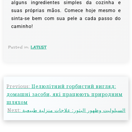
alguns ingredientes simples da cozinha e
suas próprias mãos. Comece hoje mesmo e
sinta-se bem com sua pele a cada passo do
caminho!
Posted in:
LATEST
Previous:
Целюлітний горбистий вигляд:
домашні засоби, які працюють природним
шляхом
Next:
السيلوليت وظهور البثور: علاجات منزلية طبيعية