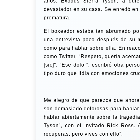
años, Exodus Sierra Tyson, a quien
devastador en su casa. Se enredó en 
prematura.
El boxeador estaba tan abrumado por
una entrevista poco después de su m
como para hablar sobre ella.
En reacc
como Twitter, “Respeto, quería acerca
[sic]”. “Ese dolor”, escribió otra per
tipo duro que lidia con emociones cru
Me alegro de que parezca que ahora 
son demasiado dolorosas para hablar 
hablar abiertamente sobre la tragedi
Tyson”, con el invitado Rick Ross. 
recuperas, pero vives con ello”.