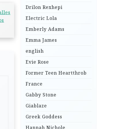
Drilon Rexhepi
alles
Electric Lola
os
Emberly Adams
Emma James
english
Evie Rose
Former Teen Heartthrob
France
Gabby Stone
Giablaze
Greek Goddess
Hannah Nichole