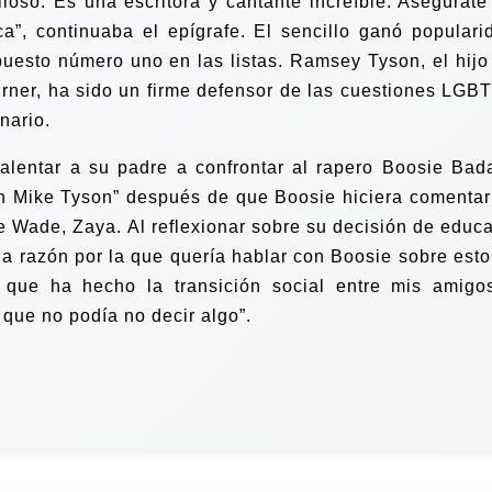
loso. Es una escritora y cantante increíble. Asegúrate
a”, continuaba el epígrafe. El sencillo ganó populari
puesto número uno en las listas. Ramsey Tyson, el hijo
rner, ha sido un firme defensor de las cuestiones LGB
nario.
alentar a su padre a confrontar al rapero Boosie Bad
th Mike Tyson” después de que Boosie hiciera comentar
ne Wade, Zaya.
Al reflexionar sobre su decisión de educa
a razón por la que quería hablar con Boosie sobre esto
que ha hecho la transición social entre mis amigo
que no podía no decir algo”.