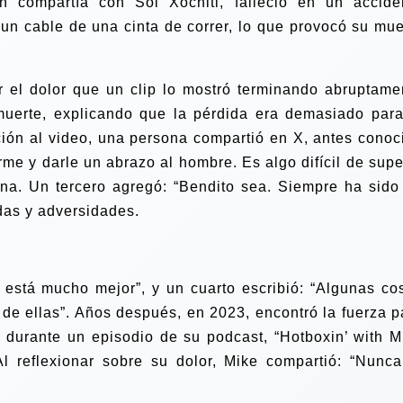
 compartía con Sol Xochitl, falleció en un accide
un cable de una cinta de correr, lo que provocó su mue
 el dolor que un clip lo mostró terminando abruptame
uerte, explicando que la pérdida era demasiado para
ión al video, una persona compartió en X, antes conoc
rme y darle un abrazo al hombre. Es algo difícil de supe
sona.
Un tercero agregó: “Bendito sea. Siempre ha sido
das y adversidades.
está mucho mejor”, y un cuarto escribió: “Algunas co
de ellas”. Años después, en 2023, encontró la fuerza p
a durante un episodio de su podcast, “Hotboxin’ with M
Al reflexionar sobre su dolor, Mike compartió: “Nunca