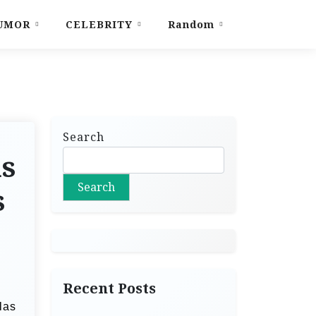
UMOR
CELEBRITY
Random
Search
as
Search
s
Recent Posts
las