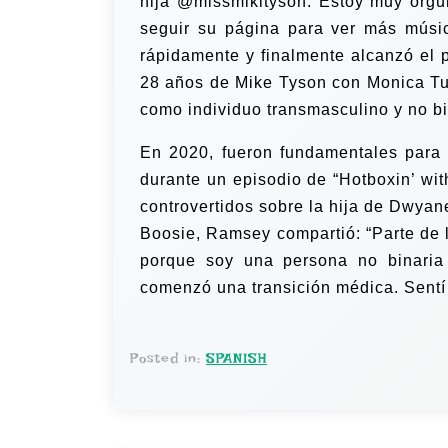
hija @missmikityson. Estoy muy orgul
seguir su página para ver más músic
rápidamente y finalmente alcanzó el 
28 años de Mike Tyson con Monica Tu
como individuo transmasculino y no bi
En 2020, fueron fundamentales para 
durante un episodio de “Hotboxin’ wi
controvertidos sobre la hija de Dwya
Boosie, Ramsey compartió: “Parte de l
porque soy una persona no binaria 
comenzó una transición médica. Sentí 
Posted in:
SPANISH