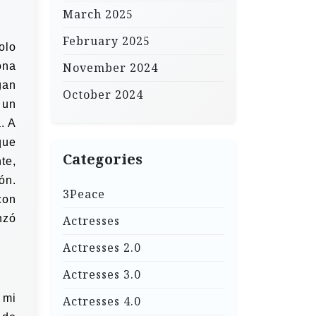
March 2025
February 2025
olo
ona
November 2024
gan
October 2024
 un
a.
A
que
Categories
te,
ón.
3Peace
con
nzó
Actresses
Actresses 2.0
Actresses 3.0
 mi
Actresses 4.0