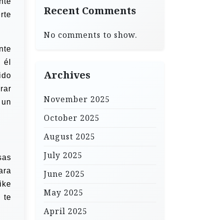
nte
Recent Comments
rte
No comments to show.
nte
 él
Archives
ido
rar
November 2025
 un
October 2025
August 2025
July 2025
sas
ara
June 2025
ike
May 2025
 te
April 2025