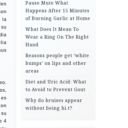
Pause Mute What
den
Happens After 15 Minutes
son
of Burning Garlic at Home
 la
 su
What Does It Mean To
dia
Wear a Ring On The Right
lia
Hand
sus
Reasons people get ‘white
bumps’ on lips and other
areas
Diet and Uric Acid: What
eo.
to Avoid to Prevent Gout
os,
 es
Why do bruises appear
con
without being hi.t?
 su
e 4