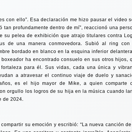
s con ello”. Esa declaración me hizo pausar el video s
ó tan profundamente dentro de mí”, reaccionó una pers
e su pelea de exhibición que atrajo titulares contra Lo
dus de una manera conmovedora. Subió al ring con
mbre bordado en blanco en la esquina inferior delanter
l boxeador ha encontrado consuelo en sus otros hijos, 
fortaleza para él. Sus vidas, cada una única y vibran
yudan a atravesar el continuo viaje de duelo y sanaci
años, es el hijo mayor de Mike, a quien comparte 
n orgullo los logros de su hija en la música cuando la
e de 2024.
 compartir su emoción y escribió: “La nueva canción de