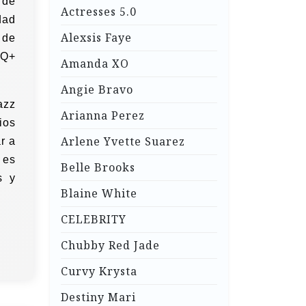
 de
Actresses 5.0
dad
Alexsis Faye
 de
TQ+
Amanda XO
Angie Bravo
azz
Arianna Perez
ios
Arlene Yvette Suarez
r a
 es
Belle Brooks
s y
Blaine White
CELEBRITY
Chubby Red Jade
Curvy Krysta
Destiny Mari