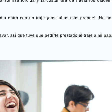
a sonrisa torcida y la costumbre de llevar los calceti
día entró con un traje ¡dos tallas más grande! ¡No po
avar, así que tuve que pedirle prestado el traje a mi pap