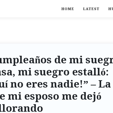
HOME
LATEST
H
cumpleaños de mi sueg
sa, mi suegro estalló:
uí no eres nadie!” – La
e mi esposo me dejó
llorando