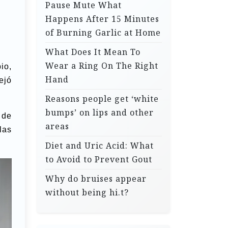
Pause Mute What
Happens After 15 Minutes
of Burning Garlic at Home
What Does It Mean To
Wear a Ring On The Right
io,
Hand
ejó
Reasons people get ‘white
bumps’ on lips and other
 de
areas
las
Diet and Uric Acid: What
to Avoid to Prevent Gout
Why do bruises appear
without being hi.t?