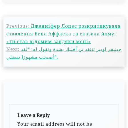
Previous:
Дженніфер Лопес розкритикувала
ставлення Бена Аффлека та сказала йому:
«Ти став відомим завдяки мені»
Next:
جينيفر لوبيز تنتقد بن أفليك بشدة وتقول له: “لقد
أصبحت مشهورًا بفضلي”.
Leave a Reply
Your email address will not be