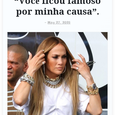
“Você ficou famoso
por minha causa”.
-
May 27, 2025