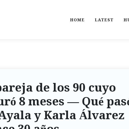
HOME
LATEST
H
areja de los 90 cuyo
ró 8 meses — Qué pas
Ayala y Karla Álvarez
ce 30 años