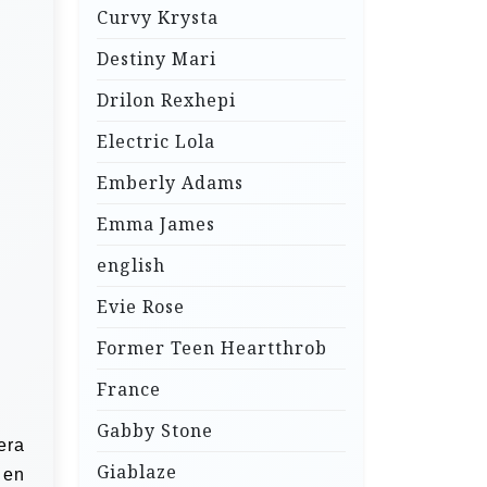
Curvy Krysta
Destiny Mari
Drilon Rexhepi
Electric Lola
Emberly Adams
Emma James
english
Evie Rose
Former Teen Heartthrob
France
Gabby Stone
era
Giablaze
 en