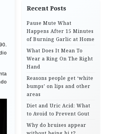
Recent Posts
Pause Mute What
Happens After 15 Minutes
of Burning Garlic at Home
90.
What Does It Mean To
dio
Wear a Ring On The Right
Hand
nta
Reasons people get ‘white
ndo
bumps’ on lips and other
areas
Diet and Uric Acid: What
to Avoid to Prevent Gout
Why do bruises appear
without being hi.t?