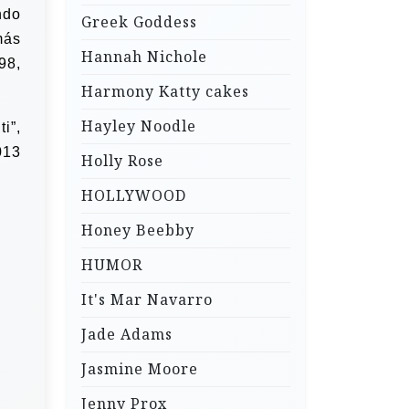
ndo
Greek Goddess
más
Hannah Nichole
98,
Harmony Katty cakes
Hayley Noodle
i”,
013
Holly Rose
HOLLYWOOD
Honey Beebby
HUMOR
It's Mar Navarro
Jade Adams
Jasmine Moore
Jenny Prox