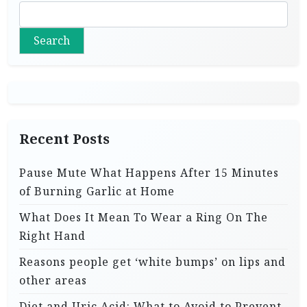
Search
Recent Posts
Pause Mute What Happens After 15 Minutes
of Burning Garlic at Home
What Does It Mean To Wear a Ring On The
Right Hand
Reasons people get ‘white bumps’ on lips and
other areas
Diet and Uric Acid: What to Avoid to Prevent