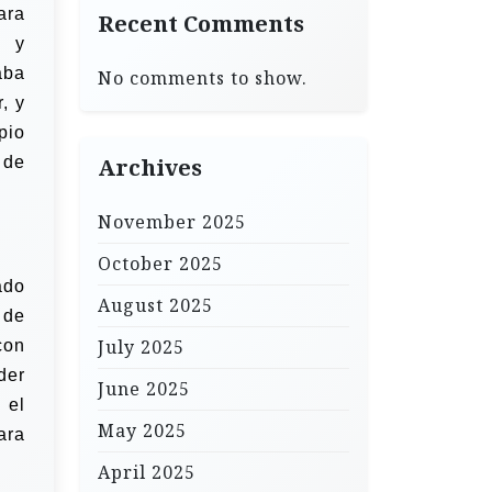
ara
Recent Comments
n y
aba
No comments to show.
, y
pio
 de
Archives
November 2025
October 2025
ado
August 2025
 de
July 2025
con
der
June 2025
 el
May 2025
ara
April 2025