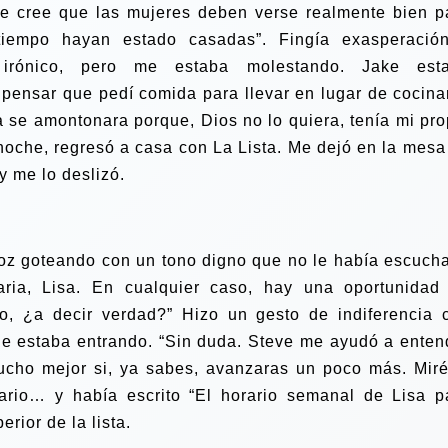
teve cree que las mujeres deben verse realmente bien p
tiempo hayan estado casadas”. Fingía exasperació
 irónico, pero me estaba molestando. Jake est
pensar que pedí comida para llevar en lugar de cocinar
se amontonara porque, Dios no lo quiera, tenía mi pro
 noche, regresó a casa con La Lista. Me dejó en la mesa
y me lo deslizó.
oz goteando con un tono digno que no le había escuch
aria, Lisa. En cualquier caso, hay una oportunidad
ío, ¿a decir verdad?” Hizo un gesto de indiferencia 
que estaba entrando. “Sin duda. Steve me ayudó a enten
ucho mejor si, ya sabes, avanzaras un poco más. Miré
ario… y había escrito “El horario semanal de Lisa p
rior de la lista.