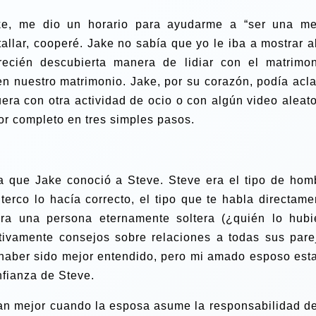
ke, me dio un horario para ayudarme a “ser una me
allar, cooperé. Jake no sabía que yo le iba a mostrar a
ecién descubierta manera de lidiar con el matrimon
n nuestro matrimonio. Jake, por su corazón, podía acla
uera con otra actividad de ocio o con algún video aleato
r completo en tres simples pasos.
a que Jake conoció a Steve. Steve era el tipo de hom
erco lo hacía correcto, el tipo que te habla directame
era una persona eternamente soltera (¿quién lo hubi
ativamente consejos sobre relaciones a todas sus pare
 haber sido mejor entendido, pero mi amado esposo est
nfianza de Steve.
nan mejor cuando la esposa asume la responsabilidad de