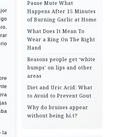
Pause Mute What
jor
Happens After 15 Minutes
lgo
of Burning Garlic at Home
io.
What Does It Mean To
rar
Wear a Ring On The Right
rio
Hand
Reasons people get ‘white
bumps’ on lips and other
areas
bre
nte
Diet and Uric Acid: What
era
to Avoid to Prevent Gout
jas
Why do bruises appear
aba
without being hi.t?
 la