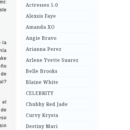
mí:
Actresses 5.0
ste
Alexsis Faye
Amanda XO
Angie Bravo
 la
Arianna Perez
nía
ake
Arlene Yvette Suarez
eño
Belle Brooks
 de
Blaine White
al?
CELEBRITY
 el
Chubby Red Jade
 de
Curvy Krysta
eso
sin
Destiny Mari