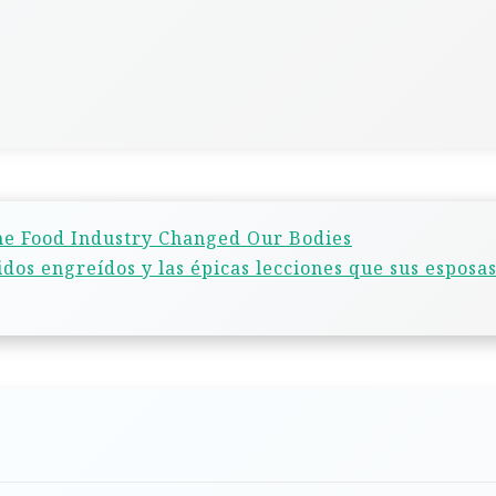
he Food Industry Changed Our Bodies
dos engreídos y las épicas lecciones que sus esposas