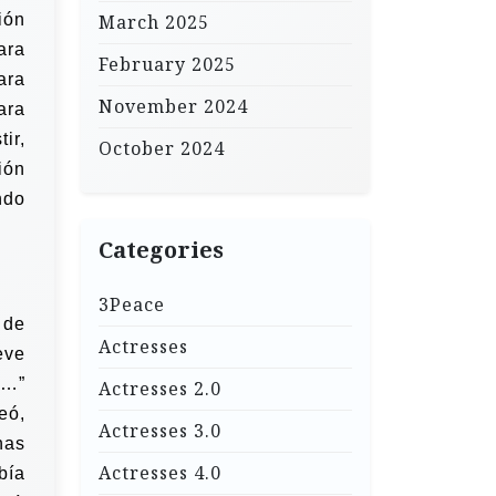
ión
March 2025
ara
February 2025
ara
November 2024
ara
ir,
October 2024
ión
ndo
Categories
3Peace
 de
Actresses
eve
e…”
Actresses 2.0
eó,
Actresses 3.0
nas
Actresses 4.0
bía