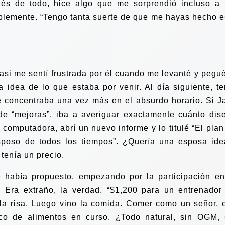
és de todo, hice algo que me sorprendió incluso a 
ablemente. “Tengo tanta suerte de que me hayas hecho e
asi me sentí frustrada por él cuando me levanté y pegué
ía idea de lo que estaba por venir. Al día siguiente, te
 concentraba una vez más en el absurdo horario. Si J
e “mejoras”, iba a averiguar exactamente cuánto dis
 computadora, abrí un nuevo informe y lo titulé “El plan
sposo de todos los tiempos”. ¿Quería una esposa ide
 tenía un precio.
 había propuesto, empezando por la participación en
 Era extraño, la verdad. “$1,200 para un entrenador
o la risa. Luego vino la comida. Comer como un señor, 
co de alimentos en curso. ¿Todo natural, sin OGM, 