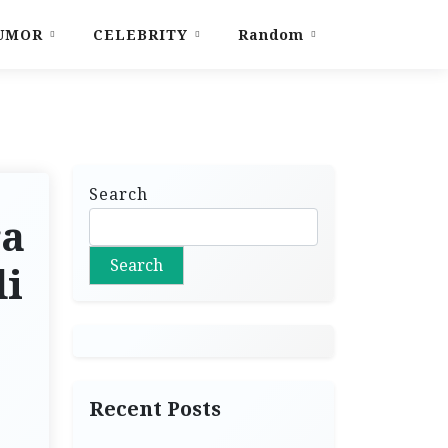
UMOR
CELEBRITY
Random
Search
ra
Search
di
Recent Posts