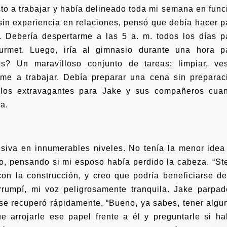
to a trabajar y había delineado toda mi semana en func
sin experiencia en relaciones, pensó que debía hacer p
 Debería despertarme a las 5 a. m. todos los días p
rmet. Luego, iría al gimnasio durante una hora p
 Un maravilloso conjunto de tareas: limpiar, vest
rme a trabajar. Debía preparar una cena sin preparac
llos extravagantes para Jake y sus compañeros cua
sa.
nsiva en innumerables niveles. No tenía la menor idea
o, pensando si mi esposo había perdido la cabeza. “St
con la construcción, y creo que podría beneficiarse d
rrumpí, mi voz peligrosamente tranquila. Jake parpad
o se recuperó rápidamente. “Bueno, ya sabes, tener algu
ue arrojarle ese papel frente a él y preguntarle si ha