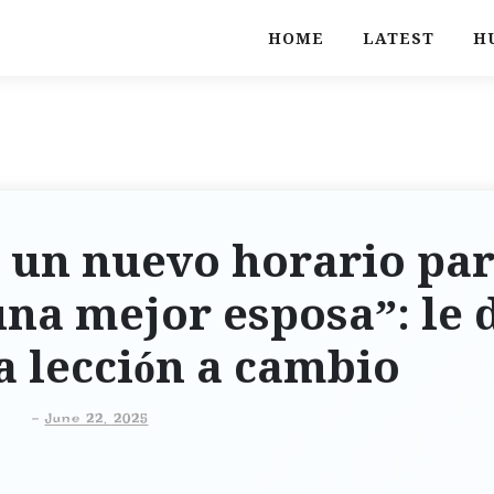
HOME
LATEST
H
 un nuevo horario pa
na mejor esposa”: le 
 lección a cambio
-
June 22, 2025