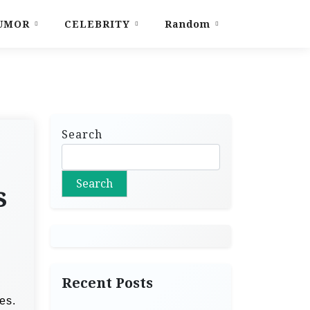
UMOR
CELEBRITY
Random
Search
Search
s
Recent Posts
es.