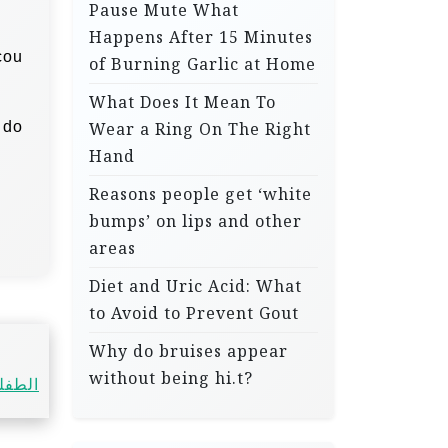
Pause Mute What
Happens After 15 Minutes
cou
of Burning Garlic at Home
What Does It Mean To
 do
Wear a Ring On The Right
Hand
Reasons people get ‘white
bumps’ on lips and other
areas
Diet and Uric Acid: What
to Avoid to Prevent Gout
Why do bruises appear
without being hi.t?
الطفل