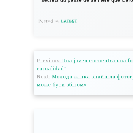
secrets du passé de sa mère que Caro
Posted in:
LATEST
Previous:
Una joven encuentra una fo
casualidad”
Next:
Молода жінка знайшла фотогр
може бути збігом»