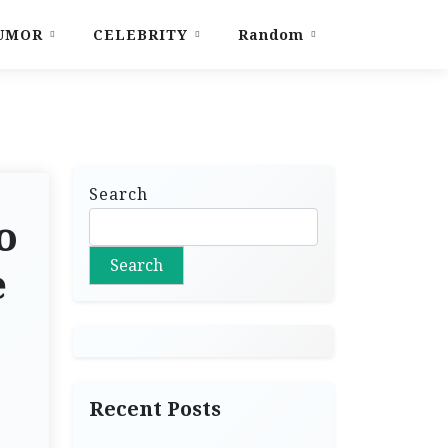
UMOR
CELEBRITY
Random
Search
o
Search
e
Recent Posts