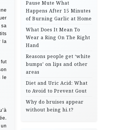
Pause Mute What
une
Happens After 15 Minutes
uer
of Burning Garlic at Home
 sa
What Does It Mean To
its
Wear a Ring On The Right
 la
Hand
Reasons people get ‘white
fut
bumps’ on lips and other
son
areas
 le
Diet and Uric Acid: What
to Avoid to Prevent Gout
Why do bruises appear
without being hi.t?
u’à
ée.
 un