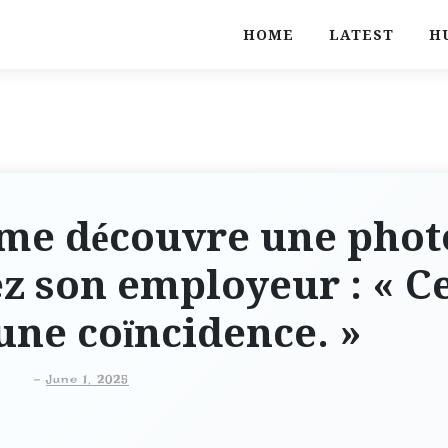
HOME
LATEST
H
me découvre une phot
z son employeur : « C
 une coïncidence. »
-
June 1, 2025