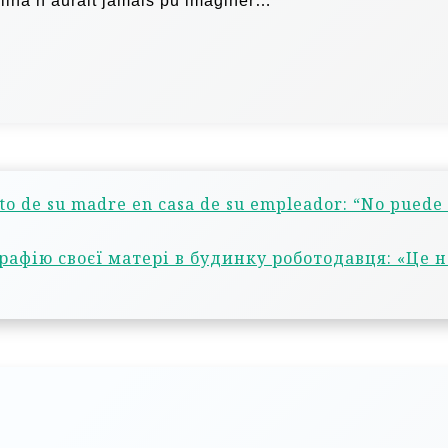
lina n’aurait jamais pu imaginer…
to de su madre en casa de su empleador: “No puede 
афію своєї матері в будинку роботодавця: «Це н