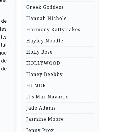
ons
Greek Goddess
Hannah Nichole
 de
les
Harmony Katty cakes
its
Hayley Noodle
lui
Holly Rose
que
 de
HOLLYWOOD
 de
Honey Beebby
HUMOR
It's Mar Navarro
Jade Adams
Jasmine Moore
Jenny Prox