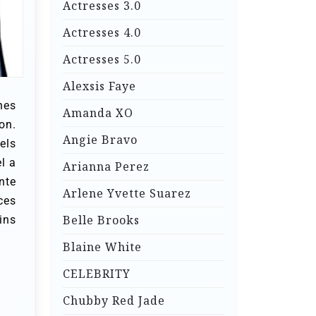
Actresses 3.0
Actresses 4.0
Actresses 5.0
Alexsis Faye
nes
Amanda XO
on.
Angie Bravo
els
l a
Arianna Perez
nte
Arlene Yvette Suarez
ces
Belle Brooks
ins
Blaine White
CELEBRITY
Chubby Red Jade