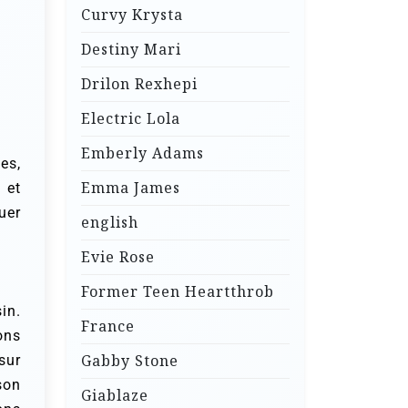
Curvy Krysta
Destiny Mari
Drilon Rexhepi
Electric Lola
Emberly Adams
es,
Emma James
 et
uer
english
Evie Rose
Former Teen Heartthrob
in.
France
ons
Gabby Stone
sur
son
Giablaze