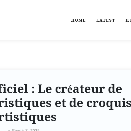
HOME
LATEST
H
iciel : Le créateur de
istiques et de croqui
rtistiques
-
March 7, 2025