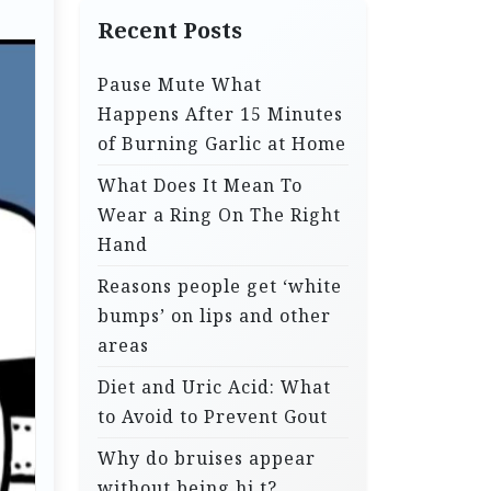
Recent Posts
Pause Mute What
Happens After 15 Minutes
of Burning Garlic at Home
What Does It Mean To
Wear a Ring On The Right
Hand
Reasons people get ‘white
bumps’ on lips and other
areas
Diet and Uric Acid: What
to Avoid to Prevent Gout
Why do bruises appear
without being hi.t?