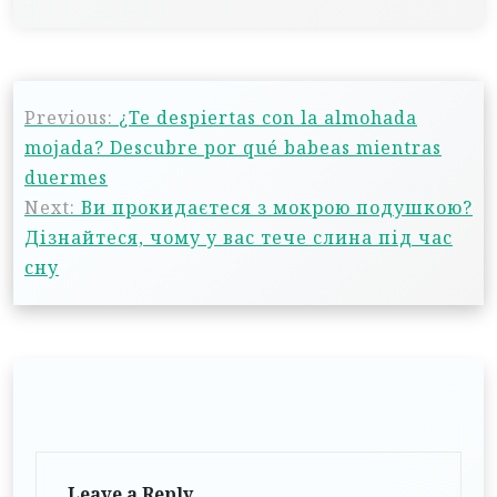
Previous:
¿Te despiertas con la almohada
mojada? Descubre por qué babeas mientras
duermes
Next:
Ви прокидаєтеся з мокрою подушкою?
Дізнайтеся, чому у вас тече слина під час
сну
Leave a Reply