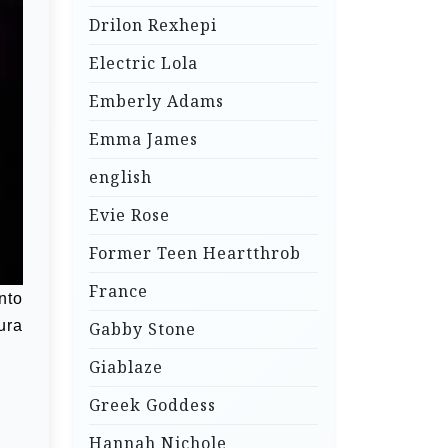
Drilon Rexhepi
Electric Lola
Emberly Adams
Emma James
english
Evie Rose
Former Teen Heartthrob
France
nto
ura
Gabby Stone
Giablaze
Greek Goddess
Hannah Nichole