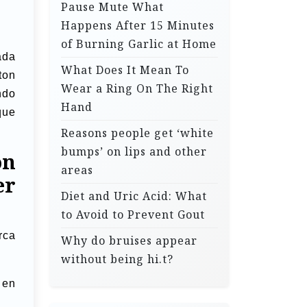
Pause Mute What
Happens After 15 Minutes
of Burning Garlic at Home
ada
What Does It Mean To
ton
Wear a Ring On The Right
ndo
Hand
que
Reasons people get ‘white
bumps’ on lips and other
on
areas
er
Diet and Uric Acid: What
to Avoid to Prevent Gout
rca
Why do bruises appear
without being hi.t?
 en