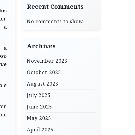
Recent Comments
los
or.
No comments to show.
 la
Archives
 la
oso
November 2025
que
October 2025
August 2025
ple
July 2025
June 2025
ren
ado
May 2025
April 2025