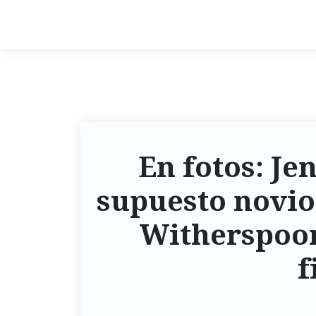
En fotos: Je
supuesto novio 
Witherspoon
f