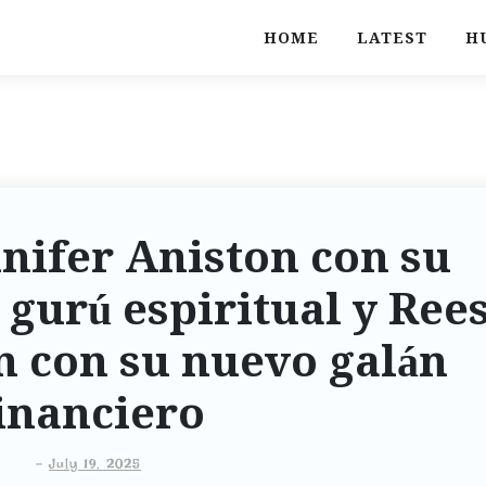
HOME
LATEST
H
nnifer Aniston con su
gurú espiritual y Ree
 con su nuevo galán
inanciero
-
July 19, 2025