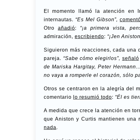
El momento llamó la atención en I
internautas.
“Es Mel Gibson”,
coment
Otro
añadió
:
“¡a primera vista, pe
admiración,
escribiendo
:
“¡Jen Aniston
Siguieron más reacciones, cada una d
pareja.
“Sabe cómo elegirlos”,
señaló
de Mariska Hargitay, Peter Hermann
no vaya a romperle el corazón, sólo p
Otros se centraron en la alegría del
comentario
lo resumió todo
:
“Él es tier
A medida que crece la atención en tor
que Aniston y Curtis mantienen una 
nada
.