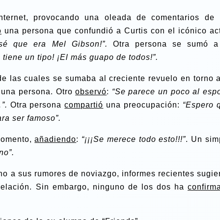
nternet, provocando una oleada de comentarios de 
ó
una persona que confundió a Curtis con el icónico act
nsé que era Mel Gibson!”.
Otra persona se sumó a
 tiene un tipo! ¡El más guapo de todos!”.
e las cuales se sumaba al creciente revuelo en torno a
una persona. Otro
observó
:
“Se parece un poco al esp
…”.
Otra persona
compartió
una preocupación:
“Espero 
ara ser famoso”.
 momento,
añadiendo
:
“¡¡¡Se merece todo esto!!!”
. Un sim
no”.
no a sus rumores de noviazgo, informes recientes sugie
relación. Sin embargo, ninguno de los dos ha
confirm